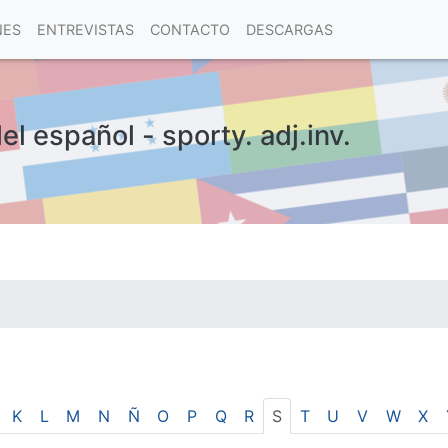
NES
ENTREVISTAS
CONTACTO
DESCARGAS
el español - sporty. adj.inv.
las visitas.
K
L
M
N
Ñ
O
P
Q
R
S
T
U
V
W
X