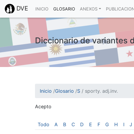
DVE
INICIO
GLOSARIO
ANEXOS
PUBLICACIO
Diccionario de variantes d
Inicio
/
Glosario
/
S
/
sporty. adj.inv.
Acepto
¡Atención! Este sitio usa cookies.
Esto nos ayuda a recolectar estadísticas de 
Todo
A
B
C
D
E
F
G
H
I
J