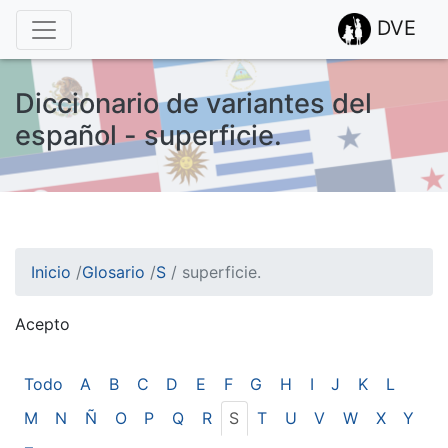
DVE
Diccionario de variantes del
español - superficie.
Inicio
/
Glosario
/
S
/
superficie.
Acepto
¡Atención! Este sitio usa cookies.
Esto nos ayuda a recolectar estadísticas de las visitas.
Todo
A
B
C
D
E
F
G
H
I
J
K
L
M
N
Ñ
O
P
Q
R
S
T
U
V
W
X
Y