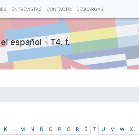
NES
ENTREVISTAS
CONTACTO
DESCARGAS
el español - T4. f.
las visitas.
K
L
M
N
Ñ
O
P
Q
R
S
T
U
V
W
X