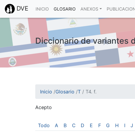
DVE
INICIO
GLOSARIO
ANEXOS
PUBLICACIO
Diccionario de variantes d
Inicio
/
Glosario
/
T
/
T4. f.
Acepto
¡Atención! Este sitio usa cookies.
Esto nos ayuda a recolectar estadísticas de 
Todo
A
B
C
D
E
F
G
H
I
J