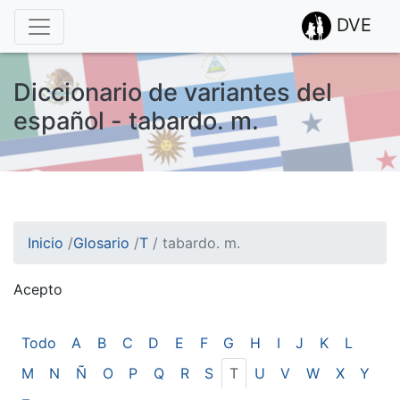
DVE
Diccionario de variantes del
español - tabardo. m.
Inicio
/
Glosario
/
T
/
tabardo. m.
Acepto
¡Atención! Este sitio usa cookies.
Esto nos ayuda a recolectar estadísticas de las visitas.
Todo
A
B
C
D
E
F
G
H
I
J
K
L
M
N
Ñ
O
P
Q
R
S
T
U
V
W
X
Y