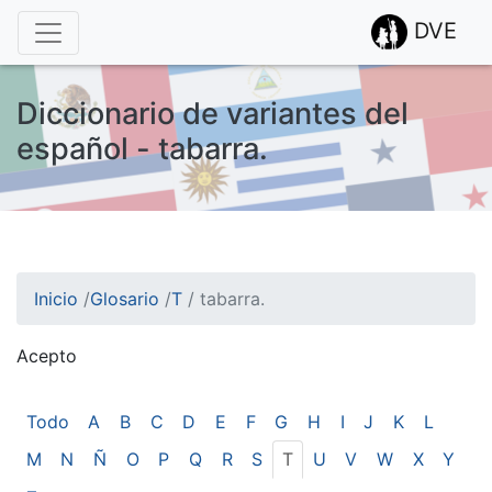
DVE
Diccionario de variantes del
español - tabarra.
Inicio
/
Glosario
/
T
/
tabarra.
Acepto
¡Atención! Este sitio usa cookies.
Esto nos ayuda a recolectar estadísticas de las visitas.
Todo
A
B
C
D
E
F
G
H
I
J
K
L
M
N
Ñ
O
P
Q
R
S
T
U
V
W
X
Y