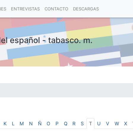
NES
ENTREVISTAS
CONTACTO
DESCARGAS
del español - tabasco. m.
las visitas.
K
L
M
N
Ñ
O
P
Q
R
S
T
U
V
W
X