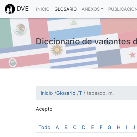
DVE
INICIO
GLOSARIO
ANEXOS
PUBLICACIO
Diccionario de variantes 
Inicio
/
Glosario
/
T
/
tabasco. m.
Acepto
¡Atención! Este sitio usa cookies.
Esto nos ayuda a recolectar estadísticas de 
Todo
A
B
C
D
E
F
G
H
I
J