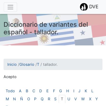
DVE
Diccionario de variantes del
español - tallador.
Inicio
/
Glosario
/
T
/
tallador.
Acepto
¡Atención! Este sitio usa cookies.
Esto nos ayuda a recolectar estadísticas de las visitas.
Todo
A
B
C
D
E
F
G
H
I
J
K
L
M
N
Ñ
O
P
Q
R
S
T
U
V
W
X
Y