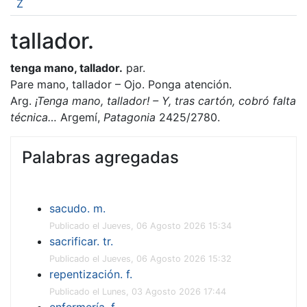
Z
tallador.
tenga mano, tallador.
par.
Pare mano, tallador – Ojo. Ponga atención.
Arg.
¡Tenga mano, tallador! – Y, tras cartón, cobró falta
técnica…
Argemí,
Patagonia
2425/2780.
Palabras agregadas
sacudo. m.
Publicado el Jueves, 06 Agosto 2026 15:34
sacrificar. tr.
Publicado el Jueves, 06 Agosto 2026 15:32
repentización. f.
Publicado el Lunes, 03 Agosto 2026 17:44
enfermería. f.