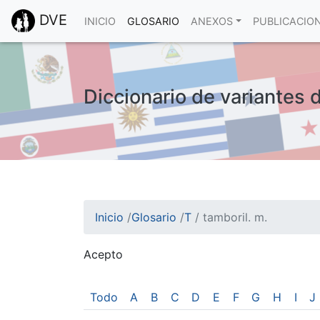
DVE
INICIO
GLOSARIO
ANEXOS
PUBLICACIO
Diccionario de variantes d
Inicio
/
Glosario
/
T
/
tamboril. m.
Acepto
¡Atención! Este sitio usa cookies.
Esto nos ayuda a recolectar estadísticas de 
Todo
A
B
C
D
E
F
G
H
I
J