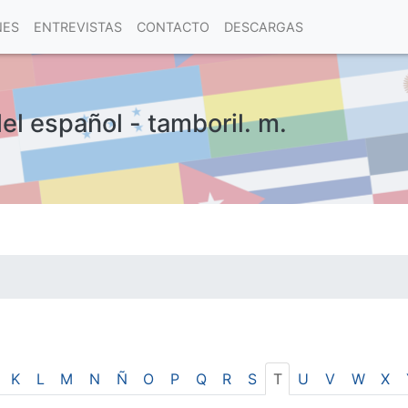
NES
ENTREVISTAS
CONTACTO
DESCARGAS
el español - tamboril. m.
las visitas.
K
L
M
N
Ñ
O
P
Q
R
S
T
U
V
W
X