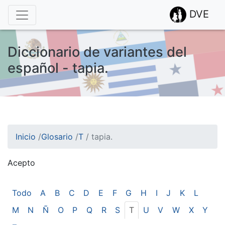
DVE
Diccionario de variantes del
español - tapia.
Inicio
/
Glosario
/
T
/
tapia.
Acepto
¡Atención! Este sitio usa cookies.
Esto nos ayuda a recolectar estadísticas de las visitas.
Todo
A
B
C
D
E
F
G
H
I
J
K
L
M
N
Ñ
O
P
Q
R
S
T
U
V
W
X
Y