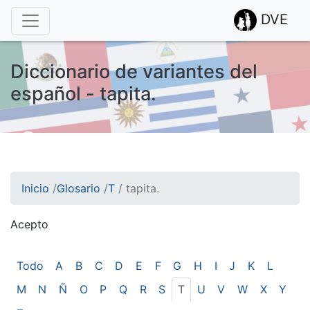
DVE
Diccionario de variantes del
español - tapita.
Inicio
/
Glosario
/
T
/
tapita.
Acepto
¡Atención! Este sitio usa cookies.
Esto nos ayuda a recolectar estadísticas de las visitas.
Todo
A
B
C
D
E
F
G
H
I
J
K
L
M
N
Ñ
O
P
Q
R
S
T
U
V
W
X
Y