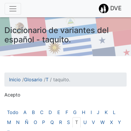
DVE
Diccionario de variantes del
español - taquito.
Inicio
/
Glosario
/
T
/
taquito.
Acepto
¡Atención! Este sitio usa cookies.
Esto nos ayuda a recolectar estadísticas de las visitas.
Todo
A
B
C
D
E
F
G
H
I
J
K
L
M
N
Ñ
O
P
Q
R
S
T
U
V
W
X
Y