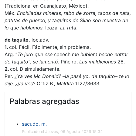
(Tradicional en Guanajuato, México).
Méx.
Enchiladas mineras, rabo de zorra, tacos de nata,
patitas de puerco, y taquitos de Silao son muestra de
lo que hablamos.
Icaza,
La ruta
.
de taquito.
loc.adv.
1.
col. Fácil. Fácilmente, sin problema.
Arg. “
Te juro que ese
speech
me hubiera hecho entrar
de taquito”
,
se lamentó
. Piñeiro,
Las maldiciones
28.
2.
col. Disimuladamente.
Per.
¿Ya ves Mc Donald? –la pasé yo, de taquito– te lo
dije, ¿ya ves?
Ortiz B.
,
Maldita
1127/3633.
Palabras agregadas
sacudo. m.
Publicado el Jueves, 06 Agosto 2026 15:34