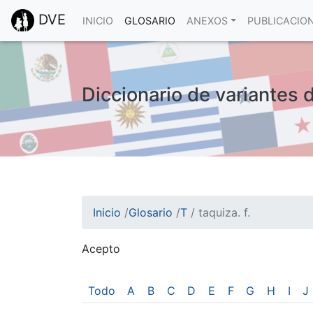
DVE
INICIO
GLOSARIO
ANEXOS
PUBLICACIO
Diccionario de variantes d
Inicio
/
Glosario
/
T
/
taquiza. f.
Acepto
¡Atención! Este sitio usa cookies.
Esto nos ayuda a recolectar estadísticas de 
Todo
A
B
C
D
E
F
G
H
I
J