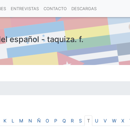
NES
ENTREVISTAS
CONTACTO
DESCARGAS
el español - taquiza. f.
las visitas.
K
L
M
N
Ñ
O
P
Q
R
S
T
U
V
W
X