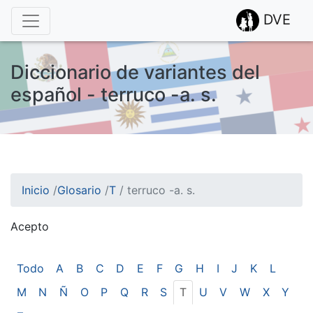
DVE
Diccionario de variantes del
español - terruco -a. s.
Inicio
/
Glosario
/
T
/
terruco -a. s.
Acepto
¡Atención! Este sitio usa cookies.
Esto nos ayuda a recolectar estadísticas de las visitas.
Todo
A
B
C
D
E
F
G
H
I
J
K
L
M
N
Ñ
O
P
Q
R
S
T
U
V
W
X
Y