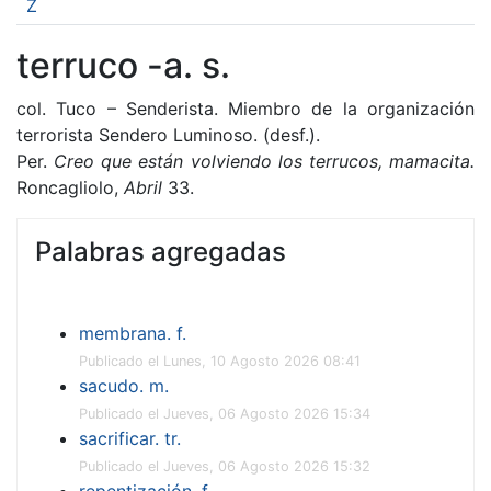
Z
terruco -a. s.
col. Tuco – Senderista. Miembro de la organización
terrorista Sendero Luminoso. (desf.).
Per.
Creo que están volviendo los terrucos, mamacita.
Roncagliolo,
Abril
33.
Palabras agregadas
membrana. f.
Publicado el Lunes, 10 Agosto 2026 08:41
sacudo. m.
Publicado el Jueves, 06 Agosto 2026 15:34
sacrificar. tr.
Publicado el Jueves, 06 Agosto 2026 15:32
repentización. f.