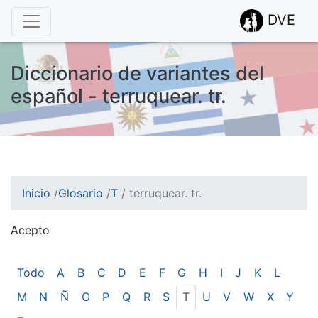
DVE
Diccionario de variantes del
español - terruquear. tr.
Inicio
/
Glosario
/
T
/
terruquear. tr.
Acepto
¡Atención! Este sitio usa cookies.
Esto nos ayuda a recolectar estadísticas de las visitas.
Todo
A
B
C
D
E
F
G
H
I
J
K
L
M
N
Ñ
O
P
Q
R
S
T
U
V
W
X
Y