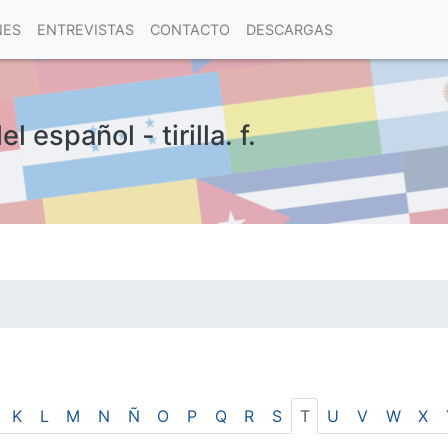
NES
ENTREVISTAS
CONTACTO
DESCARGAS
 español - tirilla. f.
las visitas.
K
L
M
N
Ñ
O
P
Q
R
S
T
U
V
W
X