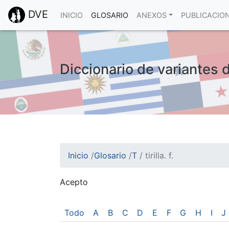
DVE
INICIO
GLOSARIO
ANEXOS
PUBLICACIO
Diccionario de variantes del
Inicio
/
Glosario
/
T
/
tirilla. f.
Acepto
¡Atención! Este sitio usa cookies.
Esto nos ayuda a recolectar estadísticas de 
Todo
A
B
C
D
E
F
G
H
I
J