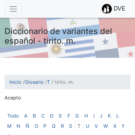
DVE
Diccionario de variantes del
español - tirito. m.
Inicio
/
Glosario
/
T
/
tirito. m.
Acepto
¡Atención! Este sitio usa cookies.
Esto nos ayuda a recolectar estadísticas de las visitas.
Todo
A
B
C
D
E
F
G
H
I
J
K
L
M
N
Ñ
O
P
Q
R
S
T
U
V
W
X
Y