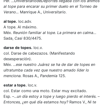
Per.
...
Universitario
de
Deportes
llegaba con los ánimos
al tope para encarar su primer duelo en el Torneo de
Verano...
Manrique A.
, Universitario.
al tope.
loc.adv.
A tope. Al máximo.
Méx.
Reunión familiar al tope. La primera en calma…
Sada,
Casi
830/4475.
darse de topes.
loc.v.
col. Darse de cabezazos. (Manifestando
desesperación).
Méx.
...ese nuestro Juárez se ha de dar de topes en
ultratumba cada vez que nuestro amado líder lo
menciona.
Rosas A.
, Pandemia
125.
estar a tope.
loc.v.
col. Estar como una moto. Estar muy excitado.
Esp.
–...un día estoy a tope y luego pierdo el interés. –
Entonces, ¿en qué día estamos hoy?
Ramos V.,
Ni te