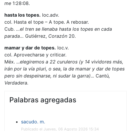
me
1:28:08.
hasta los topes.
loc.adv.
col. Hasta el tope – A tope. A rebosar.
Cub.
…el tren se llenaba hasta los topes en cada
parada…
Gutiérrez,
Corazón
20.
mamar y dar de topes.
loc.v.
col. Aprovecharse y criticar.
Méx.
...elegiremos a 22 curuleros (y 14 vividores más,
irán por la vía pluri, o sea, la de mamar y dar de topes
pero sin despeinarse, ni sudar la garra)...
Cantú
,
Verdadera.
Palabras agregadas
sacudo. m.
Publicado el Jueves, 06 Agosto 2026 15:34