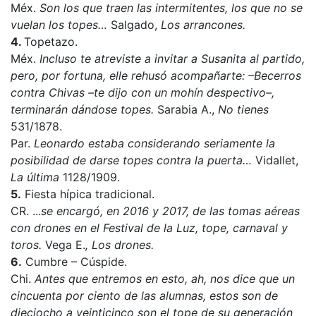
Méx.
Son los que traen las intermitentes, los que no se
vuelan los topes…
Salgado,
Los arrancones.
4.
Topetazo.
Méx.
Incluso te atreviste a invitar a Susanita al partido,
pero, por fortuna, elle rehusó acompañarte: –Becerros
contra Chivas –te dijo con un mohín despectivo–,
terminarán dándose topes.
Sarabia A.,
No tienes
531/1878.
Par.
Leonardo estaba considerando seriamente la
posibilidad de darse topes contra la puerta…
Vidallet,
La última
1128/1909.
5.
Fiesta hípica tradicional.
CR. ...
se encargó, en 2016 y 2017, de las tomas aéreas
con drones en el Festival de la Luz, tope, carnaval y
toros.
Vega E.
, Los drones.
6.
Cumbre – Cúspide.
Chi.
Antes que entremos en esto, ah, nos dice que un
cincuenta por ciento de las alumnas, estos son de
dieciocho a veinticinco son el tope de su generación