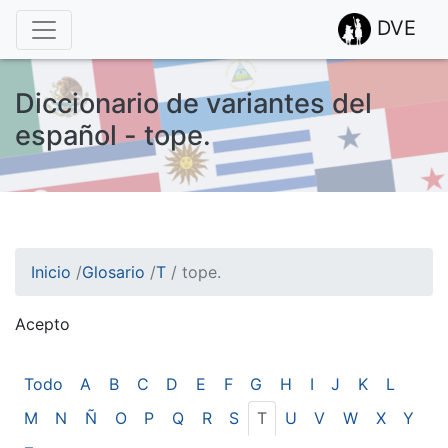
DVE
Diccionario de variantes del
español - tope.
Inicio
/
Glosario
/
T
/
tope.
Acepto
¡Atención! Este sitio usa cookies.
Esto nos ayuda a recolectar estadísticas de las visitas.
Todo
A
B
C
D
E
F
G
H
I
J
K
L
M
N
Ñ
O
P
Q
R
S
T
U
V
W
X
Y