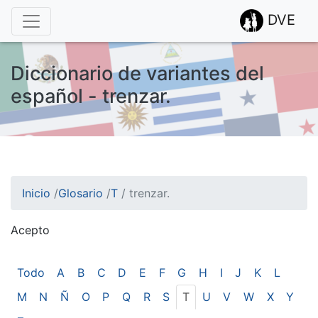
DVE
Diccionario de variantes del
español - trenzar.
Inicio
/
Glosario
/
T
/
trenzar.
Acepto
¡Atención! Este sitio usa cookies.
Esto nos ayuda a recolectar estadísticas de las visitas.
Todo
A
B
C
D
E
F
G
H
I
J
K
L
M
N
Ñ
O
P
Q
R
S
T
U
V
W
X
Y