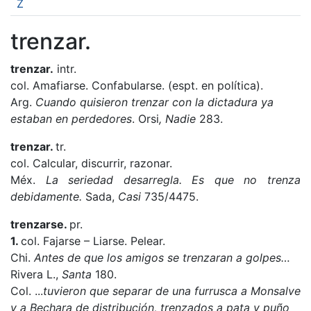
Z
trenzar.
trenzar.
intr.
col. Amafiarse. Confabularse. (espt. en política).
Arg.
Cuando quisieron trenzar con la dictadura ya
estaban en perdedores
. Orsi
, Nadie
283.
trenzar.
tr.
col. Calcular, discurrir, razonar.
Méx.
La seriedad desarregla. Es que no trenza
debidamente.
Sada,
Casi
735/4475.
trenzarse.
pr.
1.
col. Fajarse – Liarse. Pelear.
Chi.
Antes de que los amigos se trenzaran a golpes…
Rivera L.,
Santa
180.
Col. ...
tuvieron que separar de una furrusca a Monsalve
y a Bechara de distribución, trenzados a pata y puño