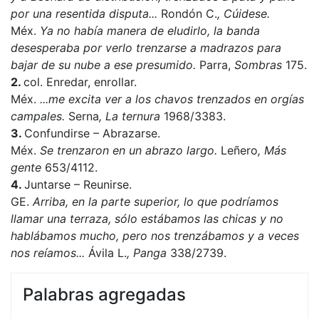
por una resentida disputa...
Rondón C.
, Cúidese.
Méx.
Ya no había manera de eludirlo, la banda
desesperaba por verlo trenzarse a madrazos para
bajar de su nube a ese presumido.
Parra,
Sombras
175.
2.
col. Enredar, enrollar.
Méx.
...me excita ver a los chavos trenzados en orgías
campales.
Serna
,
L
a ternura
1968/3383.
3.
Confundirse – Abrazarse.
Méx.
Se trenzaron en un abrazo largo.
Leñero
, Más
gente
653/4112.
4.
Juntarse – Reunirse.
GE.
Arriba, en la parte superior, lo que podríamos
llamar una terraza, sólo estábamos las chicas y no
hablábamos mucho, pero nos trenzábamos y a veces
nos reíamos...
Ávila L.
, Panga
338/2739.
Palabras agregadas