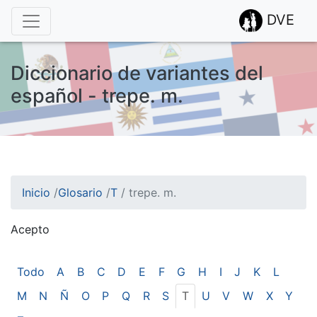
DVE
Diccionario de variantes del
español - trepe. m.
Inicio
/
Glosario
/
T
/
trepe. m.
Acepto
¡Atención! Este sitio usa cookies.
Esto nos ayuda a recolectar estadísticas de las visitas.
Todo
A
B
C
D
E
F
G
H
I
J
K
L
M
N
Ñ
O
P
Q
R
S
T
U
V
W
X
Y