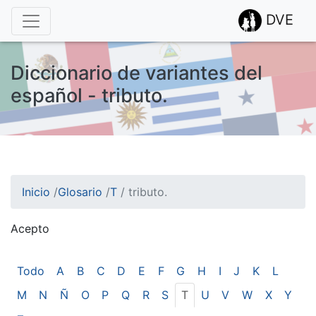
DVE
Diccionario de variantes del
español - tributo.
Inicio
/
Glosario
/
T
/
tributo.
Acepto
¡Atención! Este sitio usa cookies.
Esto nos ayuda a recolectar estadísticas de las visitas.
Todo
A
B
C
D
E
F
G
H
I
J
K
L
M
N
Ñ
O
P
Q
R
S
T
U
V
W
X
Y