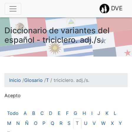
DVE
Diccionario de variantes del
español - triciclero. adj./s.
Inicio
/
Glosario
/
T
/
triciclero. adj./s.
Acepto
¡Atención! Este sitio usa cookies.
Esto nos ayuda a recolectar estadísticas de las visitas.
Todo
A
B
C
D
E
F
G
H
I
J
K
L
M
N
Ñ
O
P
Q
R
S
T
U
V
W
X
Y