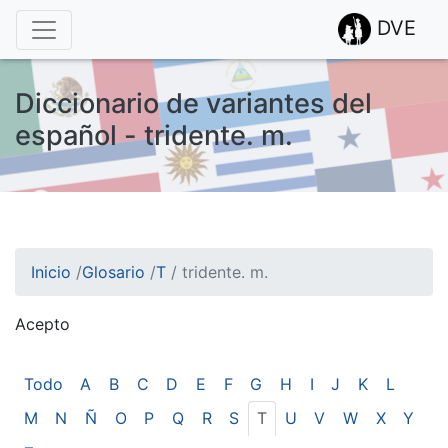
DVE
Diccionario de variantes del
español - tridente. m.
Inicio
/
Glosario
/
T
/
tridente. m.
Acepto
¡Atención! Este sitio usa cookies.
Esto nos ayuda a recolectar estadísticas de las visitas.
Todo
A
B
C
D
E
F
G
H
I
J
K
L
M
N
Ñ
O
P
Q
R
S
T
U
V
W
X
Y