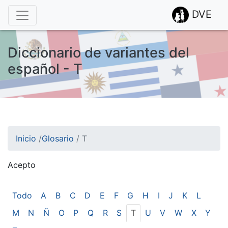
DVE
Diccionario de variantes del
español - T
Inicio
/
Glosario
/
T
Acepto
¡Atención! Este sitio usa cookies.
Esto nos ayuda a recolectar estadísticas de las visitas.
Todo
A
B
C
D
E
F
G
H
I
J
K
L
M
N
Ñ
O
P
Q
R
S
T
U
V
W
X
Y