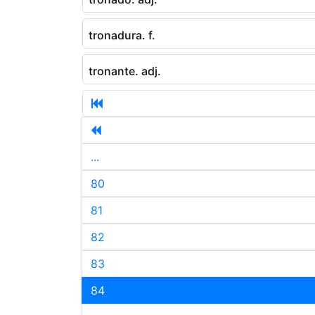
tronadura. f.
tronante. adj.
...
80
81
82
83
84