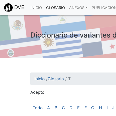
DVE
INICIO
GLOSARIO
ANEXOS
PUBLICACIO
Diccionario de variantes 
Inicio
/
Glosario
/
T
Acepto
¡Atención! Este sitio usa cookies.
Esto nos ayuda a recolectar estadísticas de 
Todo
A
B
C
D
E
F
G
H
I
J