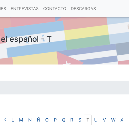
NES
ENTREVISTAS
CONTACTO
DESCARGAS
del español - T
las visitas.
K
L
M
N
Ñ
O
P
Q
R
S
T
U
V
W
X