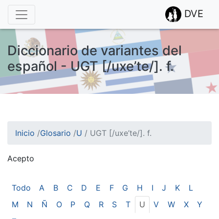
DVE
Diccionario de variantes del
español - UGT [/uxe’te/]. f.
Inicio
/
Glosario
/
U
/
UGT [/uxe’te/]. f.
Acepto
¡Atención! Este sitio usa cookies.
Esto nos ayuda a recolectar estadísticas de las visitas.
Todo
A
B
C
D
E
F
G
H
I
J
K
L
M
N
Ñ
O
P
Q
R
S
T
U
V
W
X
Y