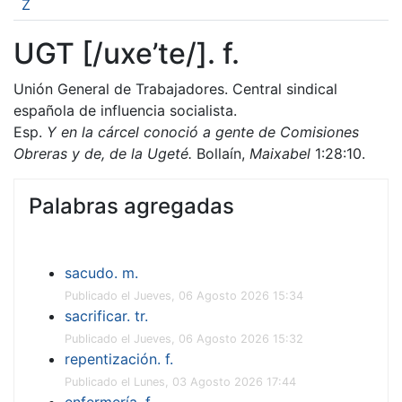
Z
UGT [/uxe’te/]. f.
Unión General de Trabajadores. Central sindical
española de influencia socialista.
Esp.
Y en la cárcel conoció a gente de Comisiones
Obreras y de, de la Ugeté.
Bollaín,
Maixabel
1:28:10.
Palabras agregadas
sacudo. m.
Publicado el Jueves, 06 Agosto 2026 15:34
sacrificar. tr.
Publicado el Jueves, 06 Agosto 2026 15:32
repentización. f.
Publicado el Lunes, 03 Agosto 2026 17:44
enfermería. f.