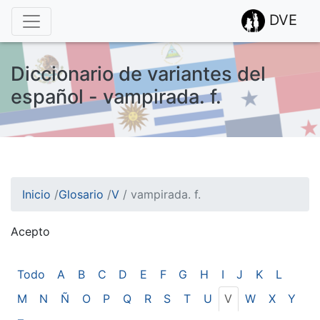
DVE
Diccionario de variantes del
español - vampirada. f.
Inicio
/
Glosario
/
V
/
vampirada. f.
Acepto
¡Atención! Este sitio usa cookies.
Esto nos ayuda a recolectar estadísticas de las visitas.
Todo
A
B
C
D
E
F
G
H
I
J
K
L
M
N
Ñ
O
P
Q
R
S
T
U
V
W
X
Y