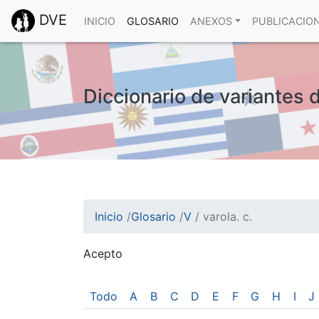
DVE
INICIO
GLOSARIO
ANEXOS
PUBLICACIO
Diccionario de variantes d
Inicio
/
Glosario
/
V
/
varola. c.
Acepto
¡Atención! Este sitio usa cookies.
Esto nos ayuda a recolectar estadísticas de 
Todo
A
B
C
D
E
F
G
H
I
J