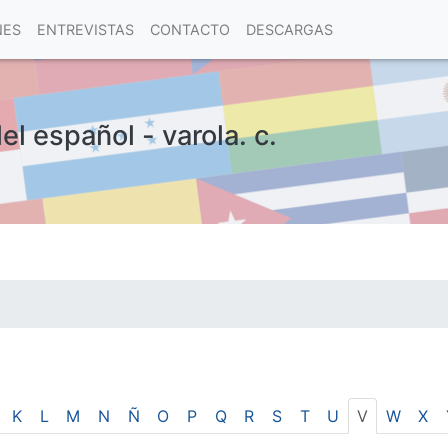
NES
ENTREVISTAS
CONTACTO
DESCARGAS
el español - varola. c.
las visitas.
K
L
M
N
Ñ
O
P
Q
R
S
T
U
V
W
X