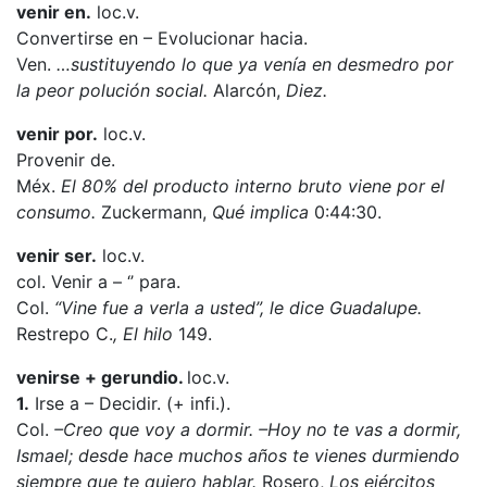
venir en.
loc.v.
Convertirse en – Evolucionar hacia.
Ven.
…sustituyendo lo que ya venía en desmedro por
la peor polución social.
Alarcón,
Diez.
venir por.
loc.v.
Provenir de.
Méx.
El 80% del producto interno bruto viene por el
consumo.
Zuckermann,
Qué implica
0:44:30.
venir ser.
loc.v.
col. Venir a – ‘’ para.
Col.
“Vine fue a verla a usted”, le dice Guadalupe.
Restrepo C.
, El hilo
149.
venirse + gerundio.
loc.v.
1.
Irse a – Decidir. (+ infi.).
Col.
–Creo que voy a dormir. –Hoy no te vas a dormir,
Ismael; desde hace muchos años te vienes durmiendo
siempre que te quiero hablar.
Rosero,
Los ejércitos