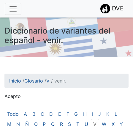
DVE
Diccionario de variantes del
español - venir.
Inicio
/
Glosario
/
V
/
venir.
Acepto
¡Atención! Este sitio usa cookies.
Esto nos ayuda a recolectar estadísticas de las visitas.
Todo
A
B
C
D
E
F
G
H
I
J
K
L
M
N
Ñ
O
P
Q
R
S
T
U
V
W
X
Y