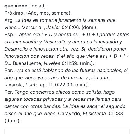
que viene.
loc.adj.
Próximo. (Año, mes, semana).
Arg.
La idea es tomarle juramento la semana que
viene...
Mercuriali,
Javier
0:46:06. (dom.).
Esp.
...antes era I + D y ahora es I + D + I porque antes
era Innovación y Desarrollo y ahora es Innovación y
Desarrollo e Innovación otra vez. Sí, decidieron poner
Innovación dos veces. Y el año que viene es I + D + I +
D...
Buenafuente,
Niveles
0:11:59. (min.).
Par.
...ya se está hablando de las futuras nacionales, el
año que viene ya es año de interna y primaria...
Rivarola,
Punto
ep. 11, 0:22:03. (min.).
Per.
Tengo conciertos chicos como solista, hago
algunas tocadas privadas y a veces me llaman para
cantar con otras bandas. La idea es sacar el segundo
disco el año que viene.
Caravedo,
El sistema
0:11:33.
(dom.).