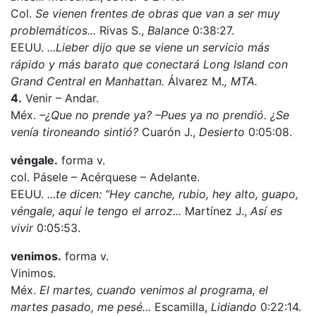
Col.
Se vienen frentes de obras que van a ser muy
problemáticos...
Rivas S.,
Balance
0:38:27.
EEUU.
...Lieber dijo que se viene un servicio más
rápido y más barato que conectará Long Island con
Grand Central en Manhattan.
Álvarez M.
, MTA.
4.
Venir – Andar.
Méx.
–¿Que no prende ya? –Pues ya no prendió. ¿Se
venía tironeando sintió?
Cuarón J.,
Desierto
0:05:08.
véngale.
forma v.
col. Pásele – Acérquese – Adelante.
EEUU.
...te dicen: “Hey canche, rubio, hey alto, guapo,
véngale, aquí le tengo el arroz...
Martínez J.,
Así es
vivir
0:05:53.
venimos.
forma v.
Vinimos.
Méx.
El martes, cuando venimos al programa, el
martes pasado, me pesé...
Escamilla,
Lidiando
0:22:14.