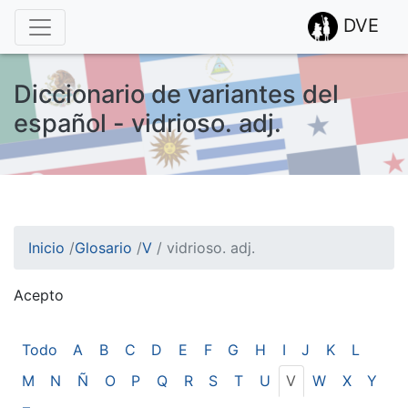
DVE
Diccionario de variantes del
español - vidrioso. adj.
Inicio
/
Glosario
/
V
/
vidrioso. adj.
Acepto
¡Atención! Este sitio usa cookies.
Esto nos ayuda a recolectar estadísticas de las visitas.
Todo
A
B
C
D
E
F
G
H
I
J
K
L
M
N
Ñ
O
P
Q
R
S
T
U
V
W
X
Y