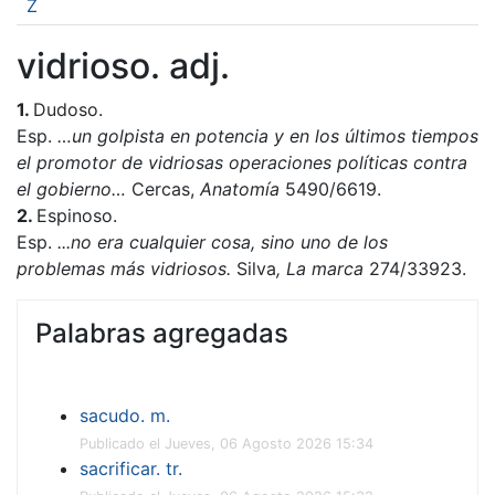
Z
vidrioso. adj.
1.
Dudoso.
Esp.
…un golpista en potencia y en los últimos tiempos
el promotor de vidriosas operaciones políticas contra
el gobierno…
Cercas,
Anatomía
5490/6619.
2.
Espinoso.
Esp.
...no era cualquier cosa, sino uno de los
problemas más vidriosos.
Silva
, La marca
274/33923.
Palabras agregadas
sacudo. m.
Publicado el Jueves, 06 Agosto 2026 15:34
sacrificar. tr.