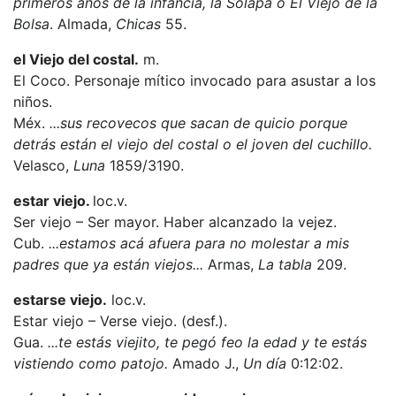
primeros años de la infancia, la Solapa o El Viejo de la
Bolsa
. Almada,
Chicas
55.
el Viejo del costal.
m.
El Coco. Personaje mítico invocado para asustar a los
niños.
Méx.
...sus recovecos que sacan de quicio porque
detrás están el viejo del costal o el joven del cuchillo.
Velasco,
Luna
1859/3190.
estar viejo.
loc.v.
Ser viejo – Ser mayor. Haber alcanzado la vejez.
Cub.
...estamos acá afuera para no molestar a mis
padres que ya están viejos...
Armas,
La tabla
209.
estarse viejo.
loc.v.
Estar viejo – Verse viejo. (desf.).
Gua.
...te estás viejito, te pegó feo la edad y te estás
vistiendo como patojo.
Amado J.,
Un día
0:12:02.