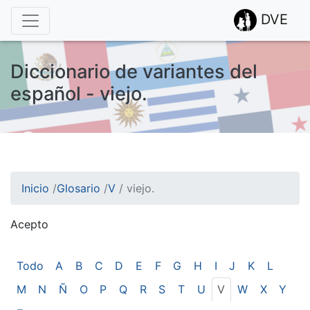
DVE
Diccionario de variantes del
español - viejo.
Inicio
/
Glosario
/
V
/
viejo.
Acepto
¡Atención! Este sitio usa cookies.
Esto nos ayuda a recolectar estadísticas de las visitas.
Todo
A
B
C
D
E
F
G
H
I
J
K
L
M
N
Ñ
O
P
Q
R
S
T
U
V
W
X
Y