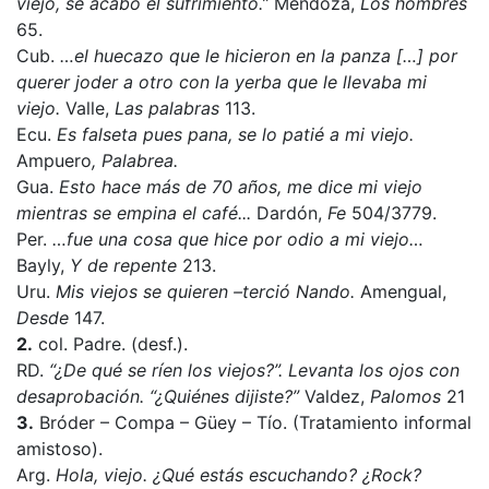
viejo, se acabó el sufrimiento.”
Mendoza,
Los hombres
65.
Cub.
…el huecazo que le hicieron en la panza […] por
querer joder a otro con la yerba que le llevaba mi
viejo.
Valle,
Las palabras
113.
Ecu.
Es falseta pues pana, se lo patié a mi viejo.
Ampuero
, Palabrea.
Gua.
Esto hace más de 70 años, me dice mi viejo
mientras se empina el café...
Dardón,
Fe
504/3779.
Per.
…fue una cosa que hice por odio a mi viejo…
Bayly,
Y de repente
213.
Uru.
Mis viejos se quieren –terció Nando.
Amengual,
Desde
147.
2.
col. Padre. (desf.).
RD.
“¿De qué se ríen los viejos?”. Levanta los ojos con
desaprobación. “¿Quiénes dijiste?”
Valdez,
Palomos
21
3.
Bróder – Compa – Güey – Tío. (Tratamiento informal
amistoso).
Arg.
Hola, viejo. ¿Qué estás escuchando? ¿Rock?