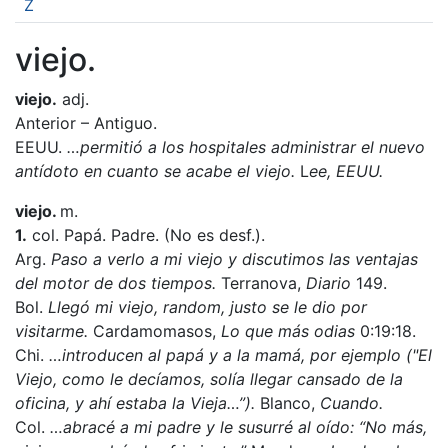
Z
viejo.
viejo.
adj.
Anterior – Antiguo.
EEUU.
…permitió a los hospitales administrar el nuevo
antídoto en cuanto se acabe el viejo.
L
ee, EEUU.
viejo.
m.
1.
col. Papá. Padre. (No es desf.).
Arg.
Paso a verlo a mi viejo y discutimos las ventajas
del motor de dos tiempos.
Terranova,
Diario
149.
Bol.
Llegó mi viejo, random, justo se le dio por
visitarme.
Cardamomasos,
Lo que más odias
0:19:18.
Chi.
…introducen al papá y a la mamá, por ejemplo ("El
Viejo, como le decíamos, solía llegar cansado de la
oficina, y ahí estaba la Vieja…”).
Blanco,
Cuando.
Col.
…abracé a mi padre y le susurré al oído: “No más,