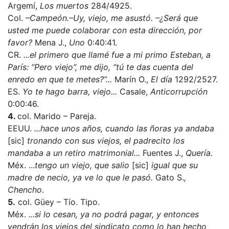
Argemí,
Los muertos
284/4925.
Col.
–Campeón.–Uy, viejo, me asustó. –¿Será que
usted me puede colaborar con esta dirección, por
favor?
Mena J.,
Uno
0:40:41.
CR.
...el primero que llamé fue a mi primo Esteban, a
París: “Pero viejo”, me dijo, “tú te das cuenta del
enredo en que te metes?”...
Marín O.,
El día
1292/2527.
ES.
Yo te hago barra, viejo...
Casale,
Anticorrupción
0:00:46.
4.
col. Marido – Pareja.
EEUU.
...hace unos años, cuando las ñoras ya andaba
[sic]
tronando con sus viejos, el padrecito los
mandaba a un retiro matrimonial...
Fuentes J.,
Quería.
Méx. ...
tengo un viejo, que salio
[sic]
igual que su
madre de necio, ya ve lo que le pasó.
Gato S.
,
Chencho
.
5.
col. Güey – Tío. Tipo.
Méx.
...si lo cesan, ya no podrá pagar, y entonces
vendrán los viejos del sindicato como lo han hecho