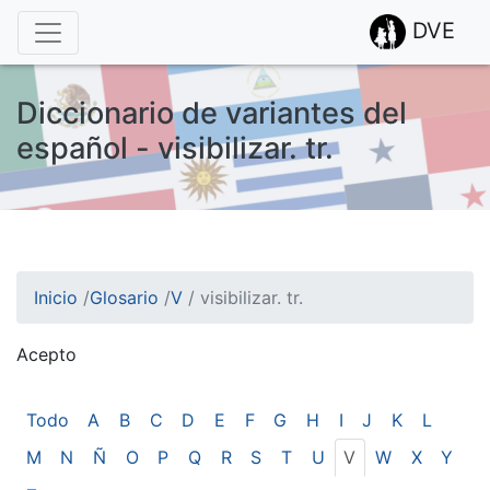
DVE
Diccionario de variantes del
español - visibilizar. tr.
Inicio
/
Glosario
/
V
/
visibilizar. tr.
Acepto
¡Atención! Este sitio usa cookies.
Esto nos ayuda a recolectar estadísticas de las visitas.
Todo
A
B
C
D
E
F
G
H
I
J
K
L
M
N
Ñ
O
P
Q
R
S
T
U
V
W
X
Y