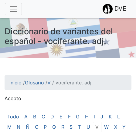
DVE
Diccionario de variantes del
español - vociferante. adj.
Inicio
/
Glosario
/
V
/
vociferante. adj.
Acepto
¡Atención! Este sitio usa cookies.
Esto nos ayuda a recolectar estadísticas de las visitas.
Todo
A
B
C
D
E
F
G
H
I
J
K
L
M
N
Ñ
O
P
Q
R
S
T
U
V
W
X
Y