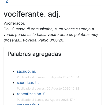
Z
vociferante. adj.
Vociferador.
Col.
Cuando él comunicaba, a, en veces su enojo a
varias personas lo hacía vociferante en palabras muy
groseras...
Poveda,
Pablo
0:06:20.
Palabras agregadas
sacudo. m.
Publicado el Jueves, 06 Agosto 2026 15:34
sacrificar. tr.
Publicado el Jueves, 06 Agosto 2026 15:32
repentización. f.
Publicado el Lunes, 03 Agosto 2026 17:44
enfermería. f.