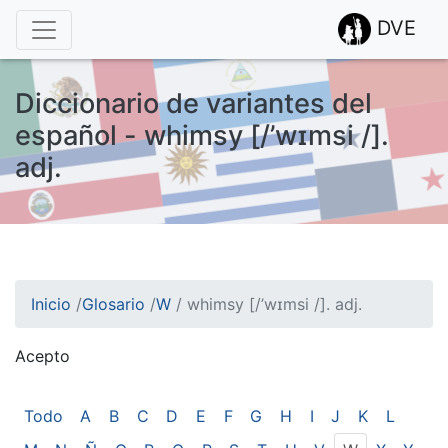
DVE
Diccionario de variantes del
español - whimsy [/’wɪmsi /].
adj.
Inicio
/
Glosario
/
W
/
whimsy [/’wɪmsi /]. adj.
Acepto
¡Atención! Este sitio usa cookies.
Esto nos ayuda a recolectar estadísticas de las visitas.
Todo
A
B
C
D
E
F
G
H
I
J
K
L