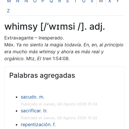
M
N
Ñ
O
P
Q
R
S
T
U
V
W
X
Y
Z
whimsy [/’wɪmsi /]. adj.
Extravagante – Inesperado.
Méx.
Ya no siento la magia todavía. En, en, al principio
era mucho más whimsy y ahora es más real y
orgánico.
Mtz,
El tren
1:54:08.
Palabras agregadas
sacudo. m.
Publicado el Jueves, 06 Agosto 2026 15:34
sacrificar. tr.
Publicado el Jueves, 06 Agosto 2026 15:32
repentización. f.