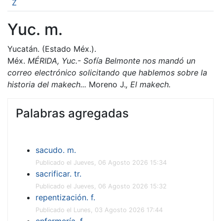
Z
Yuc. m.
Yucatán. (Estado Méx.).
Méx.
MÉRIDA, Yuc.- Sofía Belmonte nos mandó un
correo electrónico
solicitando
que hablemos sobre la
historia del
makech...
Moreno J.
, El makech.
Palabras agregadas
sacudo. m.
Publicado el Jueves, 06 Agosto 2026 15:34
sacrificar. tr.
Publicado el Jueves, 06 Agosto 2026 15:32
repentización. f.
Publicado el Lunes, 03 Agosto 2026 17:44
enfermería. f.