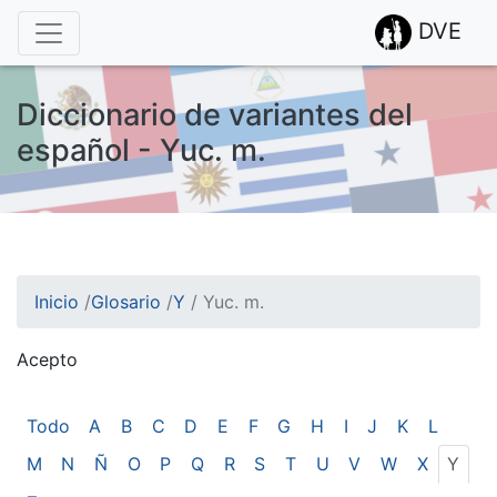
DVE
Diccionario de variantes del
español - Yuc. m.
Inicio
/
Glosario
/
Y
/
Yuc. m.
Acepto
¡Atención! Este sitio usa cookies.
Esto nos ayuda a recolectar estadísticas de las visitas.
Todo
A
B
C
D
E
F
G
H
I
J
K
L
M
N
Ñ
O
P
Q
R
S
T
U
V
W
X
Y