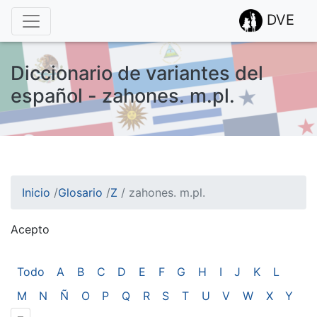
DVE
Diccionario de variantes del
español - zahones. m.pl.
Inicio
/
Glosario
/
Z
/
zahones. m.pl.
Acepto
¡Atención! Este sitio usa cookies.
Esto nos ayuda a recolectar estadísticas de las visitas.
Todo
A
B
C
D
E
F
G
H
I
J
K
L
M
N
Ñ
O
P
Q
R
S
T
U
V
W
X
Y