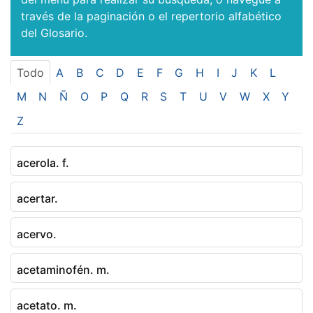
través de la paginación o el repertorio alfabético
del Glosario.
Todo
A
B
C
D
E
F
G
H
I
J
K
L
M
N
Ñ
O
P
Q
R
S
T
U
V
W
X
Y
Z
acerola. f.
acertar.
acervo.
acetaminofén. m.
acetato. m.