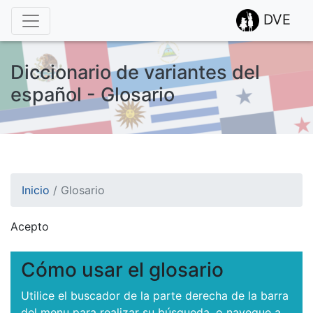
DVE
Diccionario de variantes del
español - Glosario
Inicio
/
Glosario
Acepto
¡Atención! Este sitio usa cookies.
Esto nos ayuda a recolectar estadísticas de las visitas.
Cómo usar el glosario
Utilice el buscador de la parte derecha de la barra
del menu para realizar su búsqueda, o navegue a