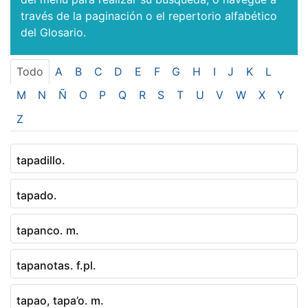
través de la paginación o el repertorio alfabético
del Glosario.
Todo
A
B
C
D
E
F
G
H
I
J
K
L
M
N
Ñ
O
P
Q
R
S
T
U
V
W
X
Y
Z
tapadillo.
tapado.
tapanco. m.
tapanotas. f.pl.
tapao, tapa’o. m.