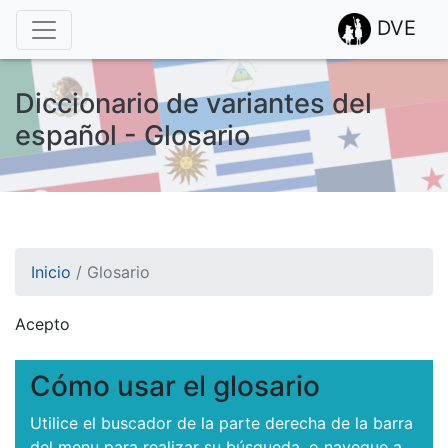
DVE
Diccionario de variantes del
español - Glosario
Inicio
/
Glosario
Acepto
¡Atención! Este sitio usa cookies.
Esto nos ayuda a recolectar estadísticas de las visitas.
Cómo usar el glosario
Utilice el buscador de la parte derecha de la barra
del menu para realizar su búsqueda, o navegue a