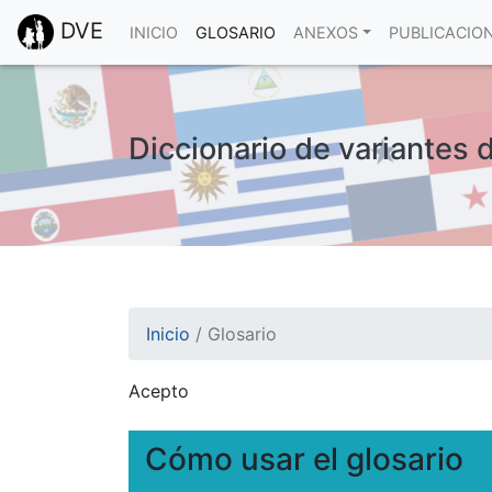
DVE
INICIO
GLOSARIO
ANEXOS
PUBLICACIO
Diccionario de variantes 
Inicio
/
Glosario
Acepto
¡Atención! Este sitio usa cookies.
Esto nos ayuda a recolectar estadísticas de 
Cómo usar el glosario