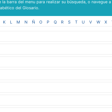
e la barra del menu para realizar su búsqueda, o navegue a
fabético del Glosario.
K
L
M
N
Ñ
O
P
Q
R
S
T
U
V
W
X