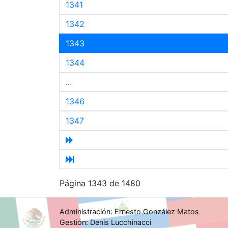
1341
1342
1343
1344
...
1346
1347
Página 1343 de 1480
Administración: Ernesto González Matos
Gestión: Denis Lucchinacci