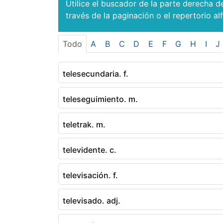
Utilice el buscador de la parte derecha d
través de la paginación o el repertorio al
Todo
A
B
C
D
E
F
G
H
I
J
telesecundaria. f.
teleseguimiento. m.
teletrak. m.
televidente. c.
televisación. f.
televisado. adj.