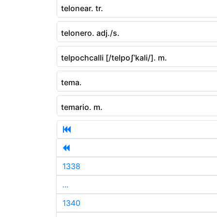
telonear. tr.
telonero. adj./s.
telpochcalli [/telpoʃ’kali/]. m.
tema.
temario. m.
1338
...
1340