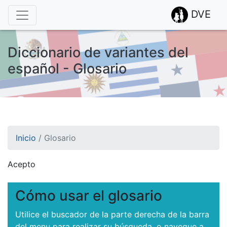
DVE
Diccionario de variantes del
español - Glosario
Inicio
/
Glosario
Acepto
¡Atención! Este sitio usa cookies.
Esto nos ayuda a recolectar estadísticas de las visitas.
Cómo usar el glosario
Utilice el buscador de la parte derecha de la barra
del menu para realizar su búsqueda, o navegue a