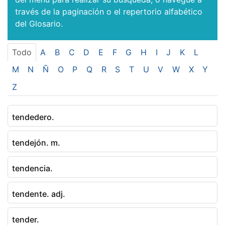
través de la paginación o el repertorio alfabético
del Glosario.
Todo
A
B
C
D
E
F
G
H
I
J
K
L
M
N
Ñ
O
P
Q
R
S
T
U
V
W
X
Y
Z
tendedero.
tendejón. m.
tendencia.
tendente. adj.
tender.