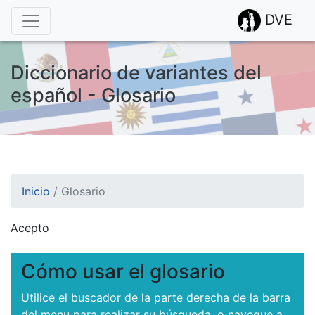
DVE
Diccionario de variantes del
español - Glosario
Inicio
/
Glosario
Acepto
¡Atención! Este sitio usa cookies.
Esto nos ayuda a recolectar estadísticas de las visitas.
Cómo usar el glosario
Utilice el buscador de la parte derecha de la barra
del menu para realizar su búsqueda, o navegue a