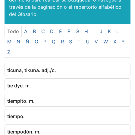
través de la paginación o el repertorio alfabético
del Glosario.
Todo
A
B
C
D
E
F
G
H
I
J
K
L
M
N
Ñ
O
P
Q
R
S
T
U
V
W
X
Y
Z
ticuna, tikuna. adj./c.
tie dye. m.
tiempito. m.
tiempo.
tiempodón. m.