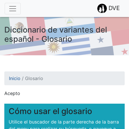
DVE
Diccionario de variantes del
español - Glosario
Inicio
/
Glosario
Acepto
¡Atención! Este sitio usa cookies.
Esto nos ayuda a recolectar estadísticas de las visitas.
Cómo usar el glosario
Utilice el buscador de la parte derecha de la barra
del menu para realizar su búsqueda, o navegue a