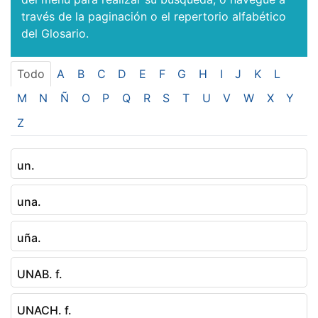
través de la paginación o el repertorio alfabético
del Glosario.
Todo
A
B
C
D
E
F
G
H
I
J
K
L
M
N
Ñ
O
P
Q
R
S
T
U
V
W
X
Y
Z
un.
una.
uña.
UNAB. f.
UNACH. f.