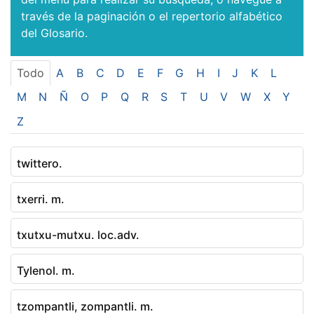
través de la paginación o el repertorio alfabético
del Glosario.
Todo
A
B
C
D
E
F
G
H
I
J
K
L
M
N
Ñ
O
P
Q
R
S
T
U
V
W
X
Y
Z
twittero.
txerri. m.
txutxu-mutxu. loc.adv.
Tylenol. m.
tzompantli, zompantli. m.