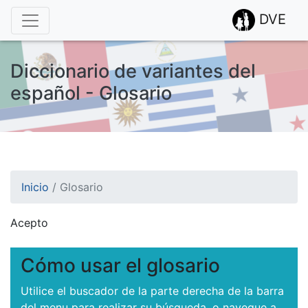
DVE
Diccionario de variantes del
español - Glosario
Inicio
/
Glosario
Acepto
¡Atención! Este sitio usa cookies.
Esto nos ayuda a recolectar estadísticas de las visitas.
Cómo usar el glosario
Utilice el buscador de la parte derecha de la barra
del menu para realizar su búsqueda, o navegue a