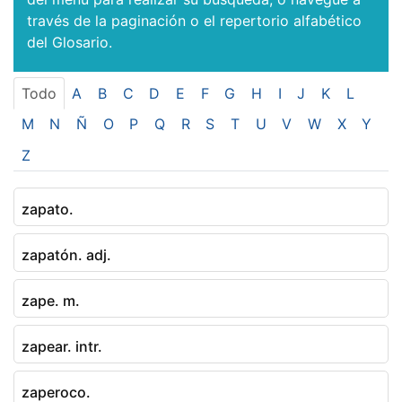
través de la paginación o el repertorio alfabético
del Glosario.
Todo
A
B
C
D
E
F
G
H
I
J
K
L
M
N
Ñ
O
P
Q
R
S
T
U
V
W
X
Y
Z
zapato.
zapatón. adj.
zape. m.
zapear. intr.
zaperoco.