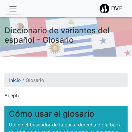
DVE
Diccionario de variantes del
español - Glosario
Inicio
/
Glosario
Acepto
¡Atención! Este sitio usa cookies.
Esto nos ayuda a recolectar estadísticas de las visitas.
Cómo usar el glosario
Utilice el buscador de la parte derecha de la barra
del menu para realizar su búsqueda, o navegue a