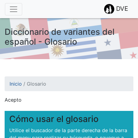
DVE
Diccionario de variantes del
español - Glosario
Inicio
/
Glosario
Acepto
¡Atención! Este sitio usa cookies.
Esto nos ayuda a recolectar estadísticas de las visitas.
Cómo usar el glosario
Utilice el buscador de la parte derecha de la barra
del menu para realizar su búsqueda, o navegue a