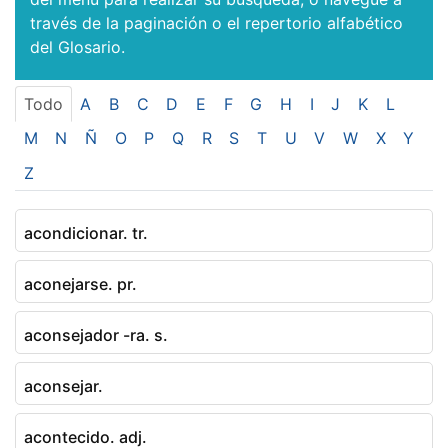
través de la paginación o el repertorio alfabético
del Glosario.
Todo
A
B
C
D
E
F
G
H
I
J
K
L
M
N
Ñ
O
P
Q
R
S
T
U
V
W
X
Y
Z
acondicionar. tr.
aconejarse. pr.
aconsejador -ra. s.
aconsejar.
acontecido. adj.