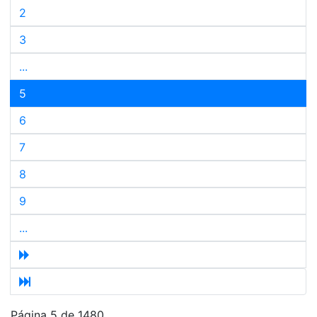
2
3
...
5
6
7
8
9
...
Página 5 de 1480