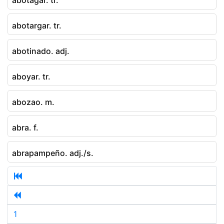
abotargar. tr.
abotinado. adj.
aboyar. tr.
abozao. m.
abra. f.
abrapampeño. adj./s.
1