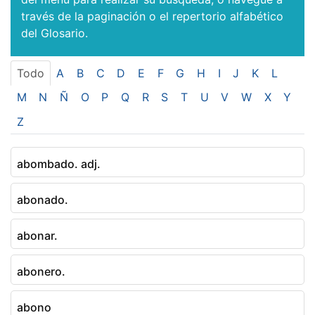
través de la paginación o el repertorio alfabético
del Glosario.
Todo
A
B
C
D
E
F
G
H
I
J
K
L
M
N
Ñ
O
P
Q
R
S
T
U
V
W
X
Y
Z
abombado. adj.
abonado.
abonar.
abonero.
abono