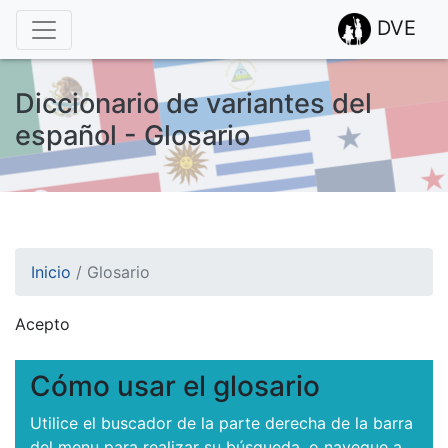
DVE
Diccionario de variantes del
español - Glosario
Inicio
/
Glosario
Acepto
¡Atención! Este sitio usa cookies.
Esto nos ayuda a recolectar estadísticas de las visitas.
Cómo usar el glosario
Utilice el buscador de la parte derecha de la barra
del menu para realizar su búsqueda, o navegue a