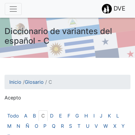
DVE
Diccionario de variantes del
español - C
Inicio
/
Glosario
/
C
Acepto
¡Atención! Este sitio usa cookies.
Esto nos ayuda a recolectar estadísticas de las visitas.
Todo
A
B
C
D
E
F
G
H
I
J
K
L
M
N
Ñ
O
P
Q
R
S
T
U
V
W
X
Y