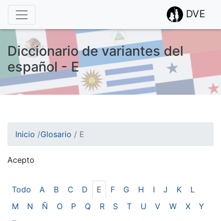
DVE
Diccionario de variantes del
español - E
Inicio
/
Glosario
/
E
Acepto
¡Atención! Este sitio usa cookies.
Esto nos ayuda a recolectar estadísticas de las visitas.
Todo
A
B
C
D
E
F
G
H
I
J
K
L
M
N
Ñ
O
P
Q
R
S
T
U
V
W
X
Y