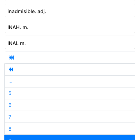
inadmisible. adj.
INAH. m.
INAI. m.
...
5
6
7
8