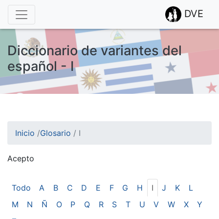
DVE
Diccionario de variantes del
español - I
Inicio
/
Glosario
/
I
Acepto
¡Atención! Este sitio usa cookies.
Esto nos ayuda a recolectar estadísticas de las visitas.
Todo
A
B
C
D
E
F
G
H
I
J
K
L
M
N
Ñ
O
P
Q
R
S
T
U
V
W
X
Y