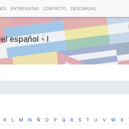
NES
ENTREVISTAS
CONTACTO
DESCARGAS
el español - I
las visitas.
K
L
M
N
Ñ
O
P
Q
R
S
T
U
V
W
X