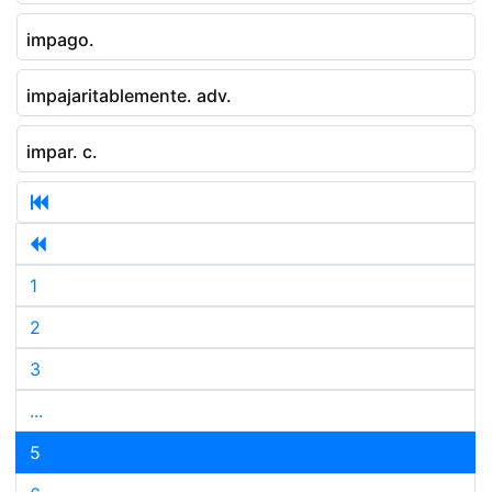
impago.
impajaritablemente. adv.
impar. c.
1
2
3
...
5