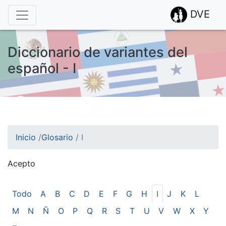
DVE
Diccionario de variantes del
español - I
Inicio
/
Glosario
/
I
Acepto
¡Atención! Este sitio usa cookies.
Esto nos ayuda a recolectar estadísticas de las visitas.
Todo
A
B
C
D
E
F
G
H
I
J
K
L
M
N
Ñ
O
P
Q
R
S
T
U
V
W
X
Y